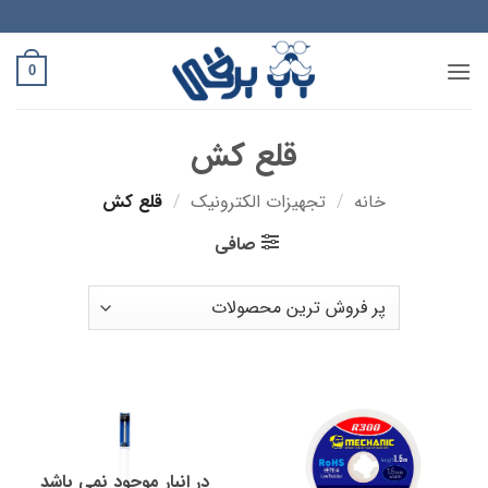
Ski
t
conten
0
قلع کش
خانه
/
تجهیزات الکترونیک
/
قلع کش
صافی
در انبار موجود نمی باشد