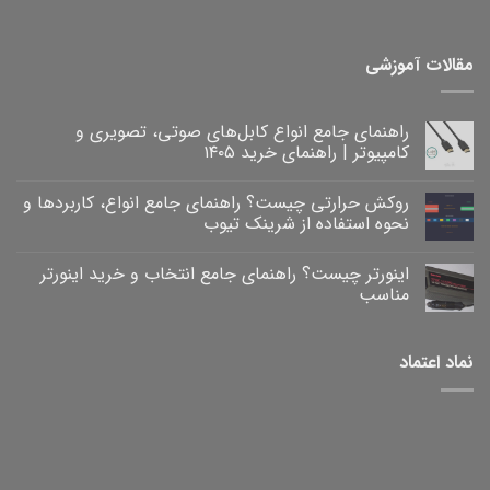
مقالات آموزشی
راهنمای جامع انواع کابل‌های صوتی، تصویری و
کامپیوتر | راهنمای خرید ۱۴۰۵
هیچ
دیدگاهی
روکش حرارتی چیست؟ راهنمای جامع انواع، کاربردها و
برای
ثبت
راهنمای
نشده
نحوه استفاده از شرینک تیوب
جامع
انواع
هیچ
کابل‌های
دیدگاهی
اینورتر چیست؟ راهنمای جامع انتخاب و خرید اینورتر
برای
صوتی،
ثبت
روکش
تصویری
نشده
مناسب
و
حرارتی
کامپیوتر
چیست؟
هیچ
|
راهنمای
دیدگاهی
برای
جامع
راهنمای
ثبت
نماد اعتماد
خرید
انواع،
اینورتر
نشده
۱۴۰۵
کاربردها
چیست؟
و
راهنمای
نحوه
جامع
انتخاب
استفاده
و
از
خرید
شرینک
تیوب
اینورتر
مناسب