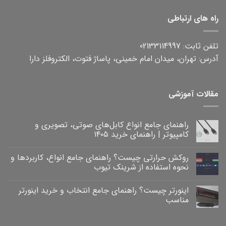
راه های ارتباطی
تلفن ثابت: 02133114997
آدرس: تهران، میدان امام خمینی، پاساژ فتوت، الکتروفلز دارا
مقالات آموزشی
راهنمای جامع انواع کابل‌های صوتی، تصویری و
کامپیوتر | راهنمای خرید ۱۴۰۵
هیچ
دیدگاهی
روکش حرارتی چیست؟ راهنمای جامع انواع، کاربردها و
برای
ثبت
راهنمای
نشده
نحوه استفاده از شرینک تیوب
جامع
انواع
هیچ
کابل‌های
دیدگاهی
اینورتر چیست؟ راهنمای جامع انتخاب و خرید اینورتر
برای
صوتی،
ثبت
روکش
تصویری
نشده
مناسب
و
حرارتی
کامپیوتر
چیست؟
هیچ
|
راهنمای
دیدگاهی
برای
جامع
راهنمای
ثبت