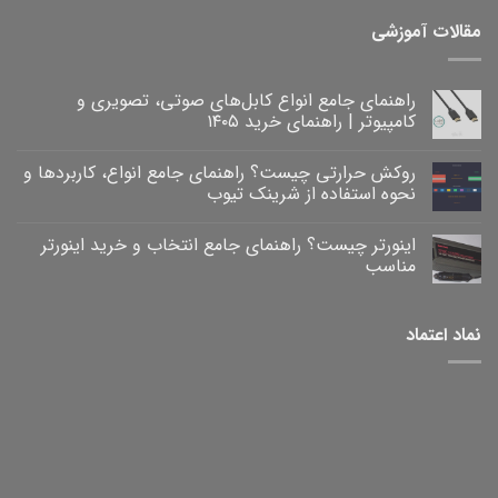
مقالات آموزشی
راهنمای جامع انواع کابل‌های صوتی، تصویری و
کامپیوتر | راهنمای خرید ۱۴۰۵
هیچ
دیدگاهی
روکش حرارتی چیست؟ راهنمای جامع انواع، کاربردها و
برای
ثبت
راهنمای
نشده
نحوه استفاده از شرینک تیوب
جامع
انواع
هیچ
کابل‌های
دیدگاهی
اینورتر چیست؟ راهنمای جامع انتخاب و خرید اینورتر
برای
صوتی،
ثبت
روکش
تصویری
نشده
مناسب
و
حرارتی
کامپیوتر
چیست؟
هیچ
|
راهنمای
دیدگاهی
برای
جامع
راهنمای
ثبت
نماد اعتماد
خرید
انواع،
اینورتر
نشده
۱۴۰۵
کاربردها
چیست؟
و
راهنمای
نحوه
جامع
انتخاب
استفاده
و
از
خرید
شرینک
تیوب
اینورتر
مناسب