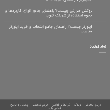
هیچ
دیدگاهی
روکش حرارتی چیست؟ راهنمای جامع انواع، کاربردها و
برای
ثبت
راهنمای
نشده
نحوه استفاده از شرینک تیوب
جامع
انواع
هیچ
کابل‌های
دیدگاهی
اینورتر چیست؟ راهنمای جامع انتخاب و خرید اینورتر
برای
صوتی،
ثبت
روکش
تصویری
نشده
مناسب
و
حرارتی
کامپیوتر
چیست؟
هیچ
|
راهنمای
دیدگاهی
برای
جامع
راهنمای
ثبت
نماد اعتماد
خرید
انواع،
اینورتر
نشده
۱۴۰۵
کاربردها
چیست؟
و
راهنمای
نحوه
جامع
انتخاب
استفاده
و
از
خرید
شرینک
تیوب
اینورتر
مناسب
درباره بابابرقی
وبلاگ
شرایط و قوانین
حریم شخصی
پرسش و پاسخ
تماس با ما