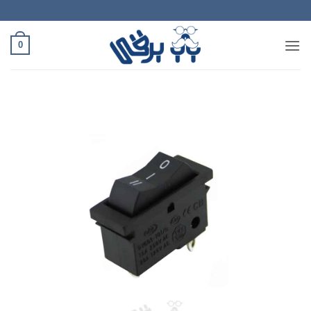
Ski
t
conten
0