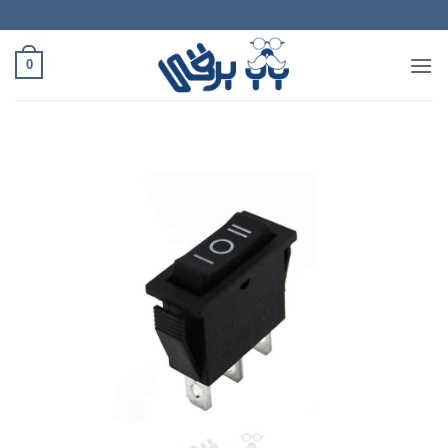
Ski
t
conten
0