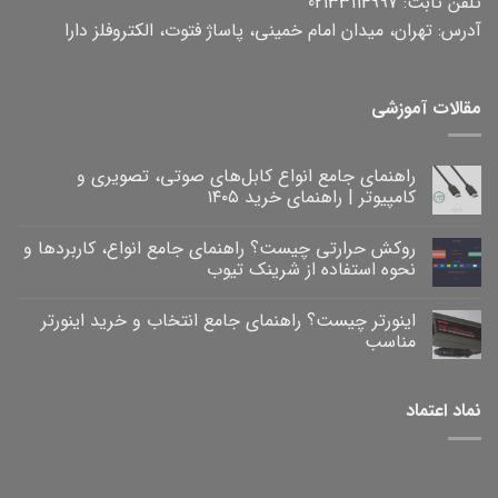
تلفن ثابت: 02133114997
آدرس: تهران، میدان امام خمینی، پاساژ فتوت، الکتروفلز دارا
مقالات آموزشی
راهنمای جامع انواع کابل‌های صوتی، تصویری و
کامپیوتر | راهنمای خرید ۱۴۰۵
هیچ
دیدگاهی
روکش حرارتی چیست؟ راهنمای جامع انواع، کاربردها و
برای
ثبت
راهنمای
نشده
نحوه استفاده از شرینک تیوب
جامع
انواع
هیچ
کابل‌های
دیدگاهی
اینورتر چیست؟ راهنمای جامع انتخاب و خرید اینورتر
برای
صوتی،
ثبت
روکش
تصویری
نشده
مناسب
و
حرارتی
کامپیوتر
چیست؟
هیچ
|
راهنمای
دیدگاهی
برای
جامع
راهنمای
ثبت
نماد اعتماد
خرید
انواع،
اینورتر
نشده
۱۴۰۵
کاربردها
چیست؟
و
راهنمای
نحوه
جامع
انتخاب
استفاده
و
از
خرید
شرینک