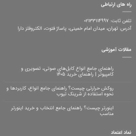
راه های ارتباطی
تلفن ثابت: 02133114997
آدرس: تهران، میدان امام خمینی، پاساژ فتوت، الکتروفلز دارا
مقالات آموزشی
راهنمای جامع انواع کابل‌های صوتی، تصویری و
کامپیوتر | راهنمای خرید ۱۴۰۵
هیچ
دیدگاهی
روکش حرارتی چیست؟ راهنمای جامع انواع، کاربردها و
برای
ثبت
راهنمای
نشده
نحوه استفاده از شرینک تیوب
جامع
انواع
هیچ
کابل‌های
دیدگاهی
اینورتر چیست؟ راهنمای جامع انتخاب و خرید اینورتر
برای
صوتی،
ثبت
روکش
تصویری
نشده
مناسب
و
حرارتی
کامپیوتر
چیست؟
هیچ
|
راهنمای
دیدگاهی
برای
جامع
راهنمای
ثبت
نماد اعتماد
خرید
انواع،
اینورتر
نشده
۱۴۰۵
کاربردها
چیست؟