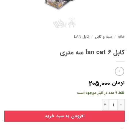
خانه
/
سیم و کابل
/
کابل LAN
کابل lan cat 6 سه متری
205,000
تومان
فقط 9 عدد در انبار موجود است
کابل lan cat 6 سه متری عدد
افزودن به سبد خرید