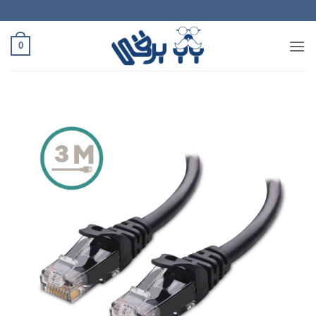
Ski
t
conten
0