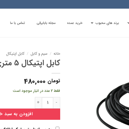
برند های محبوب
خرید عمده
مجله بابابرقی
تماس با ما
خانه
/
سیم و کابل
/
کابل اپتیکال
کابل اپتیکال 5 متری
480,000
تومان
فقط 2 عدد در انبار موجود است
کابل اپتیکال 5 متری عدد
افزودن به سبد خ