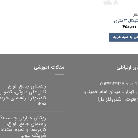
کال
ال 3 متری
450,000
دن به سبد خرید
ای ارتباطی
مقالات آموزشی
 02133114997
راهنمای جامع انواع
 تهران، میدان امام خمینی،
کابل‌های صوتی، تصویر
کامپیوتر | راهنمای خرید
فتوت، الکتروفلز دارا
۱۴۰۵
هیچ
دیدگاهی
روکش حرارتی چیست؟
برای
ثبت
راهنمای
نشده
راهنمای جامع انواع،
جامع
کاربردها و نحوه استفاده 
انواع
کابل‌های
شرینک تیوب
صوتی،