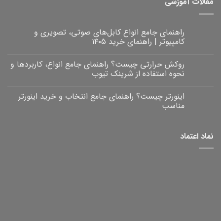
مقالات آموزشی
راهنمای جامع انواع کابل‌های صوتی، تصویری و
کامپیوتر | راهنمای خرید ۱۴۰۵
هیچ
دیدگاهی
روکش حرارتی چیست؟ راهنمای جامع انواع، کاربردها و
برای
ثبت
راهنمای
نشده
نحوه استفاده از شرینک تیوب
جامع
انواع
هیچ
کابل‌های
دیدگاهی
اینورتر چیست؟ راهنمای جامع انتخاب و خرید اینورتر
برای
صوتی،
ثبت
روکش
تصویری
نشده
مناسب
و
حرارتی
کامپیوتر
چیست؟
هیچ
|
راهنمای
دیدگاهی
برای
جامع
راهنمای
ثبت
نماد اعتماد
خرید
انواع،
اینورتر
نشده
۱۴۰۵
کاربردها
چیست؟
و
راهنمای
نحوه
جامع
انتخاب
استفاده
و
از
خرید
شرینک
تیوب
اینورتر
مناسب