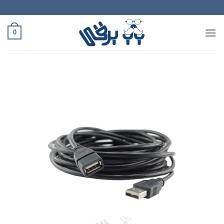
Ski
t
conten
0