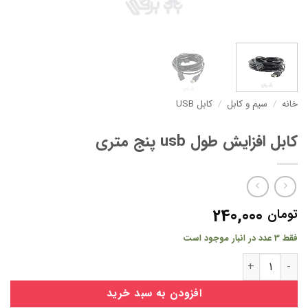
خانه
/
سیم و کابل
/
کابل USB
کابل افزایش طول usb پنج متری
240,000
تومان
فقط 3 عدد در انبار موجود است
کابل افزایش طول usb پنج متری عدد
افزودن به سبد خرید