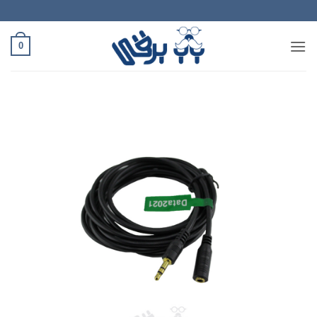
Ski
t
conten
0