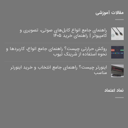
مقالات آموزشی
راهنمای جامع انواع کابل‌های صوتی، تصویری و
کامپیوتر | راهنمای خرید ۱۴۰۵
هیچ
دیدگاهی
روکش حرارتی چیست؟ راهنمای جامع انواع، کاربردها و
برای
ثبت
راهنمای
نشده
نحوه استفاده از شرینک تیوب
جامع
انواع
هیچ
کابل‌های
دیدگاهی
اینورتر چیست؟ راهنمای جامع انتخاب و خرید اینورتر
برای
صوتی،
ثبت
روکش
تصویری
نشده
مناسب
و
حرارتی
کامپیوتر
چیست؟
هیچ
|
راهنمای
دیدگاهی
برای
جامع
راهنمای
ثبت
نماد اعتماد
خرید
انواع،
اینورتر
نشده
۱۴۰۵
کاربردها
چیست؟
و
راهنمای
نحوه
جامع
انتخاب
استفاده
و
از
خرید
شرینک
تیوب
اینورتر
مناسب