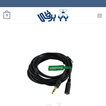
Ski
t
conten
0