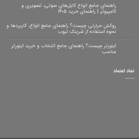
راهنمای جامع انواع کابل‌های صوتی، تصویری و
کامپیوتر | راهنمای خرید ۱۴۰۵
هیچ
دیدگاهی
روکش حرارتی چیست؟ راهنمای جامع انواع، کاربردها و
برای
ثبت
راهنمای
نشده
نحوه استفاده از شرینک تیوب
جامع
انواع
هیچ
کابل‌های
دیدگاهی
اینورتر چیست؟ راهنمای جامع انتخاب و خرید اینورتر
برای
صوتی،
ثبت
روکش
تصویری
نشده
مناسب
و
حرارتی
کامپیوتر
چیست؟
هیچ
|
راهنمای
دیدگاهی
برای
جامع
راهنمای
ثبت
نماد اعتماد
خرید
انواع،
اینورتر
نشده
۱۴۰۵
کاربردها
چیست؟
و
راهنمای
نحوه
جامع
انتخاب
استفاده
و
از
خرید
شرینک
تیوب
اینورتر
مناسب