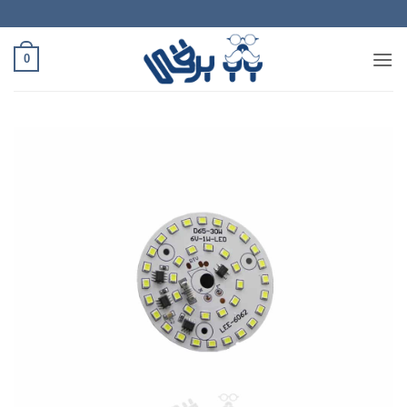
Ski
t
conten
0