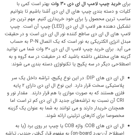
برای
خرید چیپ لامپ ال ای دی ۳۰ وات
بهتر است کمی با
کلیات و دسته بندی چیپ های ال ای دی آشنا باشیم تا بتوانیم
مناسب ترین محصول را برای خود خریداری کنیم. مهم ترین جز
تشکیل دهنده هر لامپ ال ای دی (LED) چیپ آن است. چیپ
لامپ های ال ای دی ساطع کننده نور ال ای دی است و در حقیقت
مبدل انرژی الکتریکی به نور است که یک اتصال P-N به حساب
می آید. برای خرید چیپ لامپ ال ای دی ۳۰ وات شما می توانید
گزینه های مختلفی داشته باشید که در حقیقت در سه گروه و به
اصطلاحی دیگر در سه پکیج یا تکنولوژی دسته بندی می شوند:
ال ای دی های DIP: در این نوع پکیج، تراشه داخل یک سر
پلاستیکی سخت قرار دارد. این نوع ال ای دی دارای 2 پایه
فلزی هستند که به صورت موازی با هم قرار دارند. مقدار نور و
CRI آن نسبت به تراشه‌های جدید ال ای دی کم تر است اما
همچنان خریدار دارند و می توانند به شما به عنوان یک گزینه
مخصوصا برای کارهای تزئینی ارائه شوند.
ال ای دی های COB: واژه COB یا چیپ بر روی برد (یا به
اصطلاح آن-بورد on-board) به مفهوم قرار گرفتن چندین تراشه