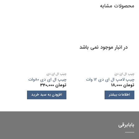
محصولات مشابه
در انبار موجود نمی باشد
چیپ ال ای دی
چیپ ال ای دی
چیپ لامپ ال ای دی 12 وات
چیپ ال ای دی 80وات
تومان
18,000
تومان
340,000
اطلاعات بیشتر
افزودن به سبد خرید
بابابرقی