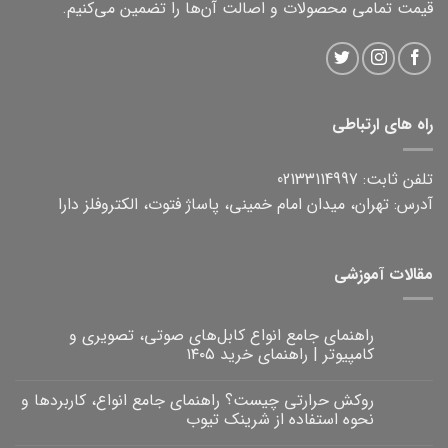
قیمت تمامی محصولات و اصالت آن‌ها را تضمین می‌کنیم.
راه های ارتباطی
تلفن ثابت: 02133114997
آدرس: تهران، میدان امام خمینی، پاساژ فتوت، الکتروفلز دارا
مقالات آموزشی
راهنمای جامع انواع کابل‌های صوتی، تصویری و
کامپیوتر | راهنمای خرید ۱۴۰۵
هیچ
دیدگاهی
روکش حرارتی چیست؟ راهنمای جامع انواع، کاربردها و
برای
ثبت
راهنمای
نشده
نحوه استفاده از شرینک تیوب
جامع
انواع
هیچ