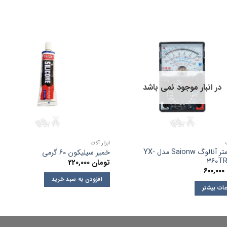
در انبار موجود نمی باشد
ابزار آلات
مولتی‌متر آنالوگ Saionw مدل YX-
خمیر سیلیکون 60 گرمی
360TR
تومان
220,000
600,000
افزودن به سبد خرید
عات بیشتر