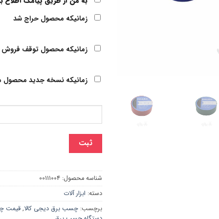
به من از طریق پیامک اطلاع ب
زمانیکه محصول حراج شد
زمانیکه محصول توقف فروش 
زمانیکه نسخه جدید محصول م
ثبت
شناسه محصول:
00111004
دسته:
ابزار آلات
برچسب:
چسب برق دیجی کالا
,
قیمت چس
دستگاه چسب برق