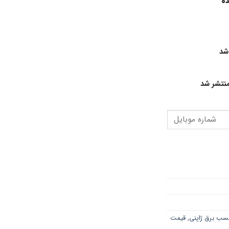
ده
شد
نتشر شد
ب برق ژاپنی
,
قیمت