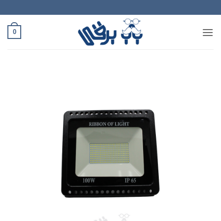
Ski
t
conten
0