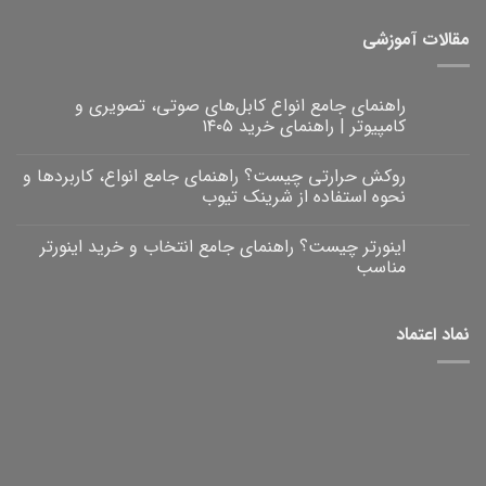
مقالات آموزشی
راهنمای جامع انواع کابل‌های صوتی، تصویری و
کامپیوتر | راهنمای خرید ۱۴۰۵
هیچ
دیدگاهی
روکش حرارتی چیست؟ راهنمای جامع انواع، کاربردها و
برای
ثبت
راهنمای
نشده
نحوه استفاده از شرینک تیوب
جامع
انواع
هیچ
کابل‌های
دیدگاهی
اینورتر چیست؟ راهنمای جامع انتخاب و خرید اینورتر
برای
صوتی،
ثبت
روکش
تصویری
نشده
مناسب
و
حرارتی
کامپیوتر
چیست؟
هیچ
|
راهنمای
دیدگاهی
برای
جامع
راهنمای
ثبت
نماد اعتماد
خرید
انواع،
اینورتر
نشده
۱۴۰۵
کاربردها
چیست؟
و
راهنمای
نحوه
جامع
انتخاب
استفاده
و
از
خرید
شرینک
تیوب
اینورتر
مناسب