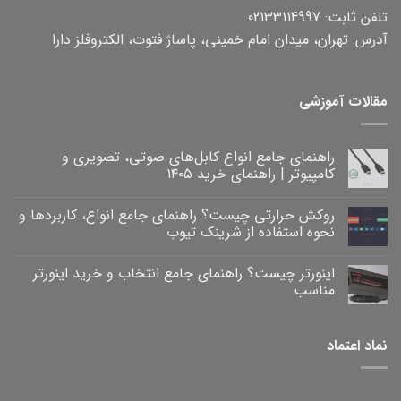
تلفن ثابت: 02133114997
آدرس: تهران، میدان امام خمینی، پاساژ فتوت، الکتروفلز دارا
مقالات آموزشی
راهنمای جامع انواع کابل‌های صوتی، تصویری و
کامپیوتر | راهنمای خرید ۱۴۰۵
هیچ
دیدگاهی
روکش حرارتی چیست؟ راهنمای جامع انواع، کاربردها و
برای
ثبت
راهنمای
نشده
نحوه استفاده از شرینک تیوب
جامع
انواع
هیچ
کابل‌های
دیدگاهی
اینورتر چیست؟ راهنمای جامع انتخاب و خرید اینورتر
برای
صوتی،
ثبت
روکش
تصویری
نشده
مناسب
و
حرارتی
کامپیوتر
چیست؟
هیچ
|
راهنمای
دیدگاهی
برای
جامع
راهنمای
ثبت
نماد اعتماد
خرید
انواع،
اینورتر
نشده
۱۴۰۵
کاربردها
چیست؟
و
راهنمای
نحوه
جامع
انتخاب
استفاده
و
از