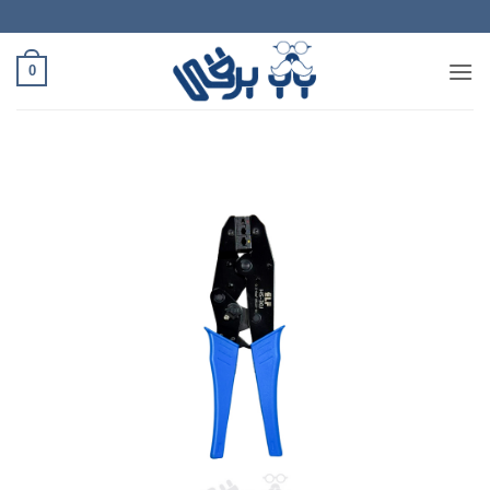
Ski
t
conten
0