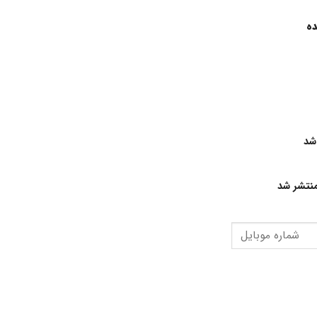
ده
شد
نتشر شد