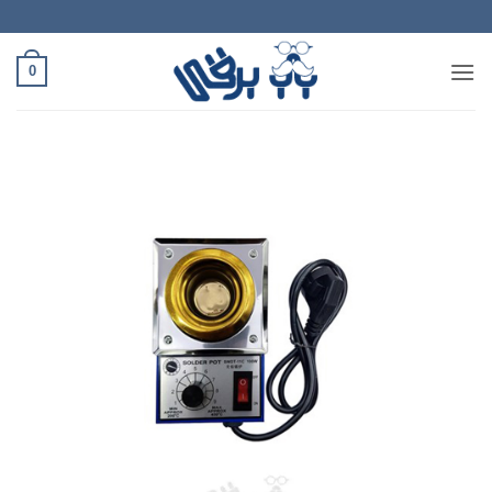
Ski
t
conten
0