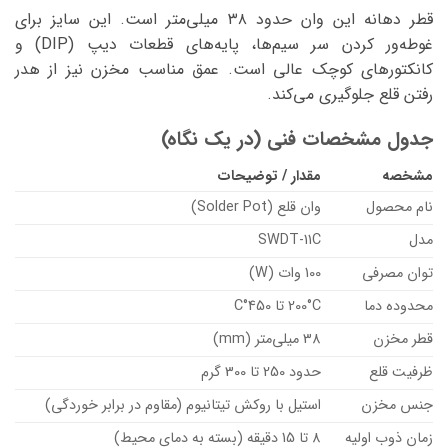
قطر دهانه این وان حدود ۳۸ میلی‌متر است. این سایز برای
غوطه‌ور کردن سر سیم‌ها، پایه‌های قطعات دیپ (DIP) و
کانکتورهای کوچک عالی است. عمق مناسب مخزن نیز از هدر
رفتن قلع جلوگیری می‌کند.
جدول مشخصات فنی (در یک نگاه)
مشخصه
مقدار / توضیحات
نام محصول
وان قلع (Solder Pot)
مدل
SWDT-11C
توان مصرفی
100 وات (W)
محدوده دما
200°C تا 450°C
قطر مخزن
38 میلی‌متر (mm)
ظرفیت قلع
حدود 250 تا 300 گرم
جنس مخزن
استیل با روکش تیتانیوم (مقاوم در برابر خوردگی)
زمان ذوب اولیه
8 تا 15 دقیقه (بسته به دمای محیط)