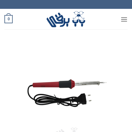
Ski
t
conten
0