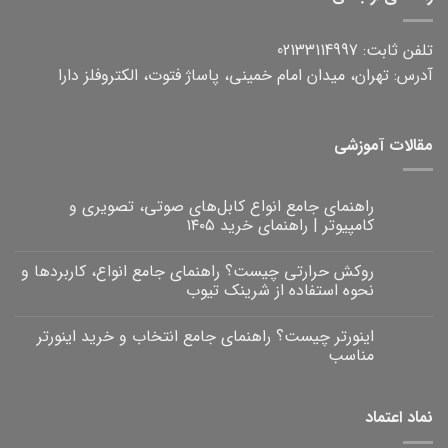
تلفن ثابت: 02133114997
آدرس: تهران، میدان امام خمینی، پاساژ فتوت، الکتروفلز دارا
مقالات آموزشی
راهنمای جامع انواع کابل‌های صوتی، تصویری و
کامپیوتر | راهنمای خرید ۱۴۰۵
هیچ
دیدگاهی
روکش حرارتی چیست؟ راهنمای جامع انواع، کاربردها و
برای
ثبت
راهنمای
نشده
نحوه استفاده از شرینک تیوب
جامع
انواع
هیچ
کابل‌های
دیدگاهی
اینورتر چیست؟ راهنمای جامع انتخاب و خرید اینورتر
برای
صوتی،
ثبت
روکش
تصویری
نشده
مناسب
و
حرارتی
کامپیوتر
چیست؟
هیچ
|
راهنمای
دیدگاهی
برای
جامع
راهنمای
ثبت
نماد اعتماد
خرید
انواع،
اینورتر
نشده
۱۴۰۵
کاربردها
چیست؟
و
راهنمای