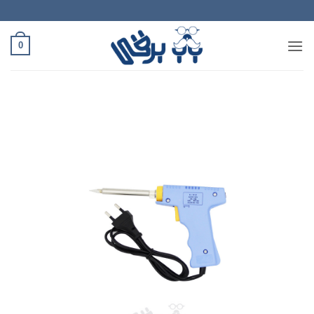
Ski
t
conten
0