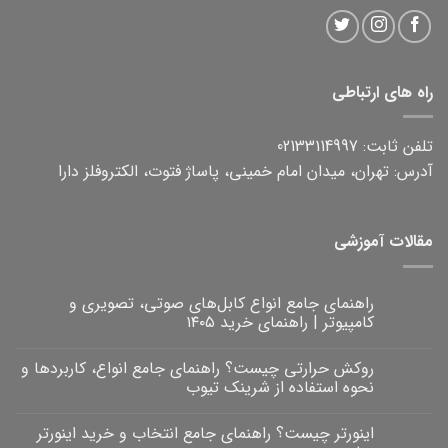
راه های ارتباطی
تلفن ثابت: 02133114997
آدرس: تهران، میدان امام خمینی، پاساژ فتوت، الکتروفلز دارا
مقالات آموزشی
راهنمای جامع انواع کابل‌های صوتی، تصویری و
کامپیوتر | راهنمای خرید ۱۴۰۵
هیچ
دیدگاهی
روکش حرارتی چیست؟ راهنمای جامع انواع، کاربردها و
برای
ثبت
راهنمای
نشده
نحوه استفاده از شرینک تیوب
جامع
انواع
هیچ
کابل‌های
دیدگاهی
اینورتر چیست؟ راهنمای جامع انتخاب و خرید اینورتر
برای
صوتی،
ثبت
روکش
تصویری
نشده