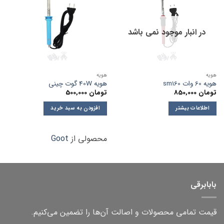
در انبار موجود نمی باشد
هویه
هویه
هویه 60 وات sm160
هویه 40W گوت چینی
تومان
850,000
تومان
500,000
اطلاعات بیشتر
افزودن به سبد خرید
محصولی از
Goot
بابابرقی
قیمت تمامی محصولات و اصالت آن‌ها را تضمین می‌کنیم.