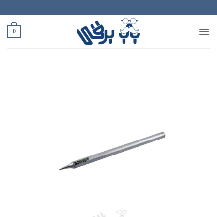
Ski
t
conten
0