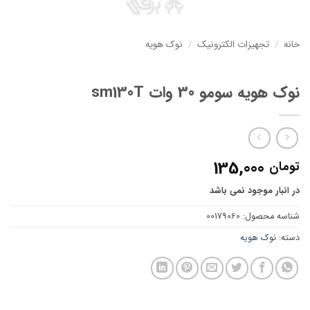
خانه
/
تجهیزات الکترونیک
/
نوک هویه
نوک هویه سومو 30 وات sm130T
135,000
تومان
در انبار موجود نمی باشد
شناسه محصول:
00179060
دسته:
نوک هویه