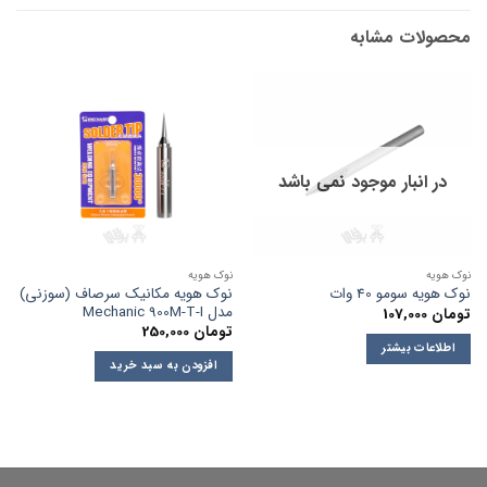
محصولات مشابه
در انبار موجود نمی باشد
نوک هویه
نوک هویه
نوک هویه مکانیک سرصاف (سوزنی)
نوک هویه سومو 40 وات
مدل Mechanic 900M-T-I
تومان
107,000
تومان
250,000
اطلاعات بیشتر
افزودن به سبد خرید