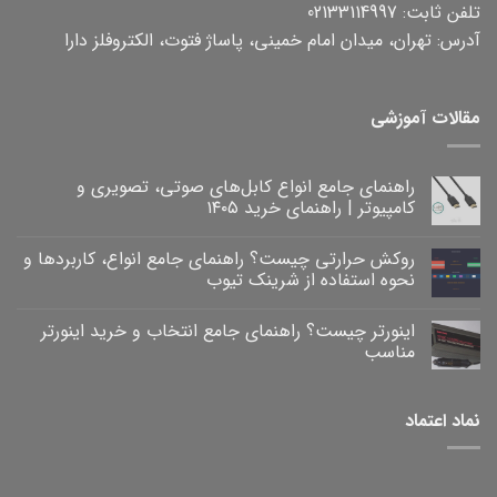
تلفن ثابت: 02133114997
آدرس: تهران، میدان امام خمینی، پاساژ فتوت، الکتروفلز دارا
مقالات آموزشی
راهنمای جامع انواع کابل‌های صوتی، تصویری و
کامپیوتر | راهنمای خرید ۱۴۰۵
هیچ
دیدگاهی
روکش حرارتی چیست؟ راهنمای جامع انواع، کاربردها و
برای
ثبت
راهنمای
نشده
نحوه استفاده از شرینک تیوب
جامع
انواع
هیچ
کابل‌های
دیدگاهی
اینورتر چیست؟ راهنمای جامع انتخاب و خرید اینورتر
برای
صوتی،
ثبت
روکش
تصویری
نشده
مناسب
و
حرارتی
کامپیوتر
چیست؟
هیچ
|
راهنمای
دیدگاهی
برای
جامع
راهنمای
ثبت
نماد اعتماد
خرید
انواع،
اینورتر
نشده
۱۴۰۵
کاربردها
چیست؟
و
راهنمای
نحوه
جامع
انتخاب
استفاده
و
از