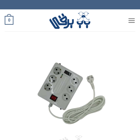
Ski
t
conten
0