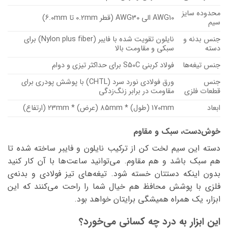
محدوده سایز
AWG10 الی AWG30 (قطر 0.2mm تا 6.0mm)
سیم
جنس بدنه و
نایلون تقویت شده با فایبر (Nylon plus fiber) برای
دسته
سبکی و مقاومت بالا
جنس تیغه‌ها
فولاد کربنی S50C برای حداکثر تیزی و دوام
جنس
ورق فولادی نورد سرد (CHTL) با پوشش پودری برای
قطعات فلزی
مقاومت در برابر زنگ‌زدگی
ابعاد
170mm (طول) * 85mm (عرض) * 23mm (ارتفاع)
خوش‌دست، سبک و مقاوم
دسته این سیم لخت کن از ترکیب
نایلون و فایبر
ساخته شده تا
هم سبک باشد و هم مقاوم. می‌توانید ساعت‌ها با آن کار کنید
بدون اینکه دستتان خسته شود. تیغه‌های تیز فولادی و بدنه‌ی
فلزی با
پوشش محافظ
هم خیال شما را راحت می‌کنند که این
ابزار، یک همراه همیشگی برایتان خواهد بود.
این ابزار به درد چه کسانی می‌خورد؟