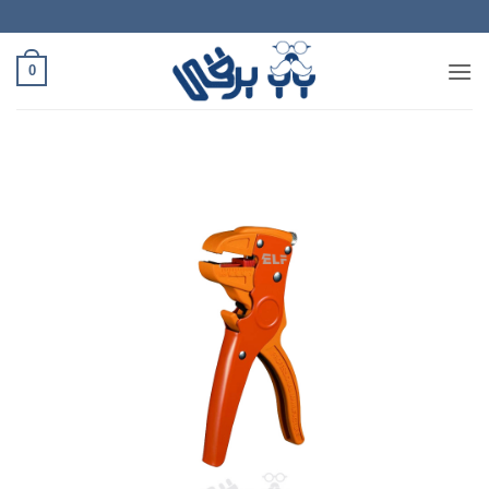
Ski
t
conten
0