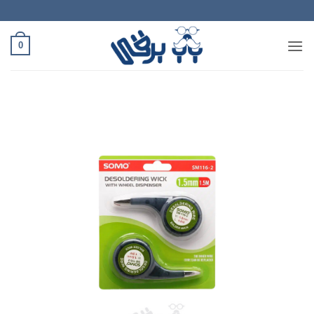
Ski
t
conten
0