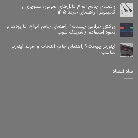
راهنمای جامع انواع کابل‌های صوتی، تصویری و
کامپیوتر | راهنمای خرید ۱۴۰۵
هیچ
دیدگاهی
روکش حرارتی چیست؟ راهنمای جامع انواع، کاربردها و
برای
ثبت
راهنمای
نشده
نحوه استفاده از شرینک تیوب
جامع
انواع
هیچ
کابل‌های
دیدگاهی
اینورتر چیست؟ راهنمای جامع انتخاب و خرید اینورتر
برای
صوتی،
ثبت
روکش
تصویری
نشده
مناسب
و
حرارتی
کامپیوتر
چیست؟
هیچ
|
راهنمای
دیدگاهی
برای
جامع
راهنمای
ثبت
نماد اعتماد
خرید
انواع،
اینورتر
نشده
۱۴۰۵
کاربردها
چیست؟
و
راهنمای
نحوه
جامع
انتخاب
استفاده
و
از
خرید
شرینک
تیوب
اینورتر
مناسب