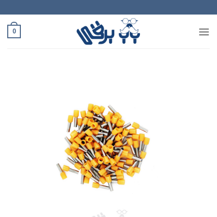
Ski
t
conten
0