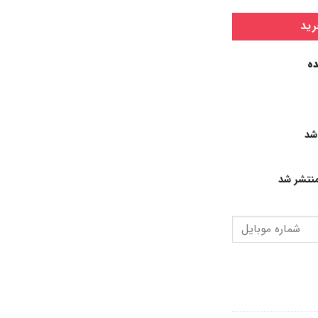
رید
ده
شد
نتشر شد