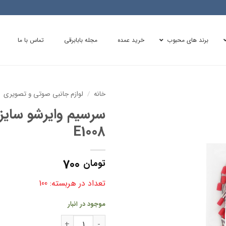
برند های محبوب
خرید عمده
مجله بابابرقی
تماس با ما
خانه
/
لوازم جانبی صوتی و تصویری
E1008
700
تومان
تعداد در هربسته: 100
موجود در انبار
سرسیم وایرشو سایز 1 مدل E1008 عدد