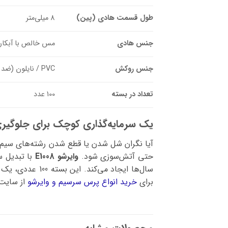
طول قسمت هادی (پین)
8 میلی‌متر
جنس هادی
مس خالص با آبکار
جنس روکش
PVC / نایلون (ضد شعله)
تعداد در بسته
100 عدد
یک سرمایه‌گذاری کوچک برای جلوگیری
آیا نگران شل شدن یا قطع شدن رشته‌های سیم ز
حتی آتش‌سوزی شود.
وایرشو E1008
با تبدیل س
سال‌ها ایجاد م
برای
خرید انواع پرس سرسیم و وایرشو
از سایت 