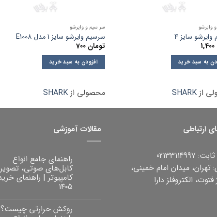
 وایرشو
سر سیم و وایرشو
وایرشو سایز 4
سرسیم وایرشو سایز 1 مدل E1008
1,400
تومان
700
دن به سبد خرید
افزودن به سبد خرید
ی از
SHARK
محصولی از
SHARK
ای ارتباطی
مقالات آموزشی
 02133114997
راهنمای جامع انواع
 تهران، میدان امام خمینی،
کابل‌های صوتی، تصویر
کامپیوتر | راهنمای خرید
فتوت، الکتروفلز دارا
۱۴۰۵
هیچ
دیدگاهی
روکش حرارتی چیست؟
برای
ثبت
راهنمای
نشده