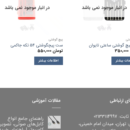
در انبار موجود نمی باشد
در انبار موجود نمی باشد
تی
پیچ گوشتی
چ گوشتی ساعتی تایوان
ست پیچگوشتی 54 تکه جاکمی
350,000
تومان
550,000
عات بیشتر
اطلاعات بیشتر
ای ارتباطی
مقالات آموزشی
 02133114997
راهنمای جامع انواع
 تهران، میدان امام خمینی،
کابل‌های صوتی، تصویر
کامپیوتر | راهنمای خرید