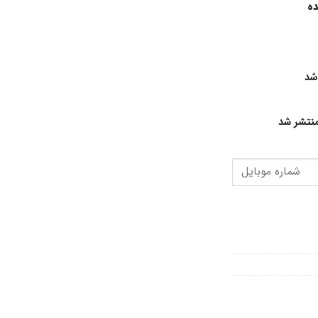
ده
شد
نتشر شد