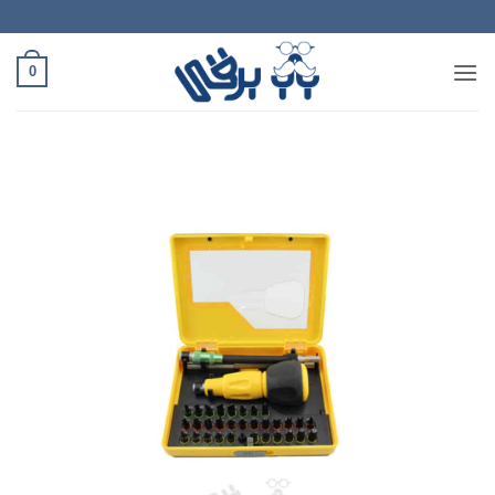
Ski
t
conten
0