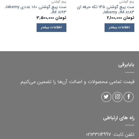
پیچ گوشتی
پیچ گوشتی
ست پیچ گوشتی 145 تکه حرفه ای
ست پیچ گوشتی 180 عددی Jakemy
JM 8193
Jakemy JM-8183
تومان
2,100,000
تومان
3,500,000
اطلاعات بیشتر
اطلاعات بیشتر
بابابرقی
قیمت تمامی محصولات و اصالت آن‌ها را تضمین می‌کنیم.
راه های ارتباطی
تلفن ثابت: 02133114997