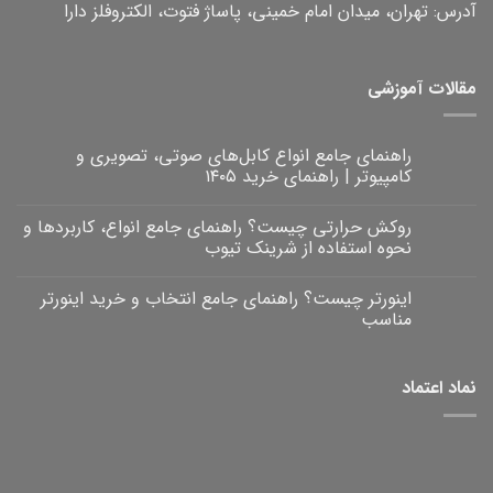
آدرس: تهران، میدان امام خمینی، پاساژ فتوت، الکتروفلز دارا
مقالات آموزشی
راهنمای جامع انواع کابل‌های صوتی، تصویری و
کامپیوتر | راهنمای خرید ۱۴۰۵
هیچ
دیدگاهی
روکش حرارتی چیست؟ راهنمای جامع انواع، کاربردها و
برای
ثبت
راهنمای
نشده
نحوه استفاده از شرینک تیوب
جامع
انواع
هیچ
کابل‌های
دیدگاهی
اینورتر چیست؟ راهنمای جامع انتخاب و خرید اینورتر
برای
صوتی،
ثبت
روکش
تصویری
نشده
مناسب
و
حرارتی
کامپیوتر
چیست؟
هیچ
|
راهنمای
دیدگاهی
برای
جامع
راهنمای
ثبت
نماد اعتماد
خرید
انواع،
اینورتر
نشده
۱۴۰۵
کاربردها
چیست؟
و
راهنمای
نحوه
جامع
انتخاب
استفاده
و
از
خرید
شرینک
تیوب
اینورتر