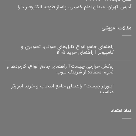
آدرس: تهران، میدان امام خمینی، پاساژ فتوت، الکتروفلز دارا
مقالات آموزشی
راهنمای جامع انواع کابل‌های صوتی، تصویری و
کامپیوتر | راهنمای خرید ۱۴۰۵
هیچ
دیدگاهی
روکش حرارتی چیست؟ راهنمای جامع انواع، کاربردها و
برای
ثبت
راهنمای
نشده
نحوه استفاده از شرینک تیوب
جامع
انواع
هیچ
کابل‌های
دیدگاهی
اینورتر چیست؟ راهنمای جامع انتخاب و خرید اینورتر
برای
صوتی،
ثبت
روکش
تصویری
نشده
مناسب
و
حرارتی
کامپیوتر
چیست؟
هیچ
|
راهنمای
دیدگاهی
برای
جامع
راهنمای
ثبت
نماد اعتماد
خرید
انواع،
اینورتر
نشده
۱۴۰۵
کاربردها
چیست؟
و
راهنمای
نحوه
جامع
انتخاب
استفاده
و
از
خرید
شرینک