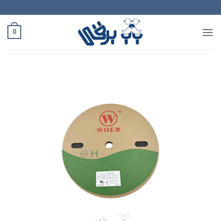
Ski
t
conten
0