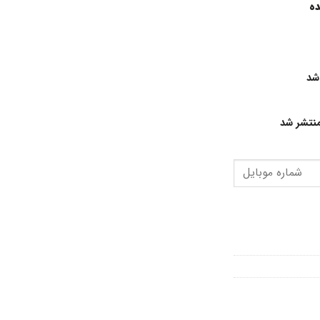
ده
شد
نتشر شد