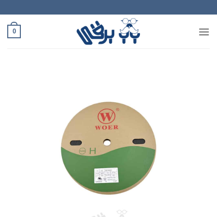
Ski
t
conten
0