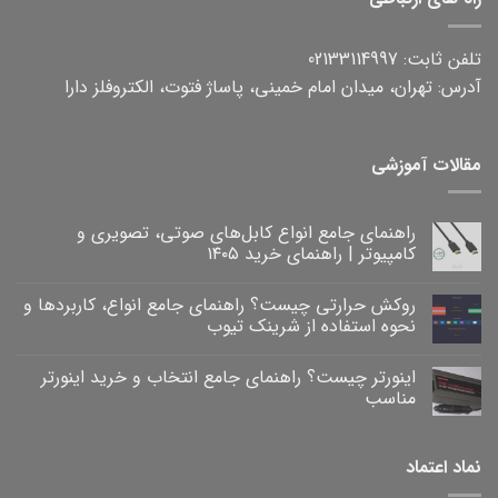
تلفن ثابت: 02133114997
آدرس: تهران، میدان امام خمینی، پاساژ فتوت، الکتروفلز دارا
مقالات آموزشی
راهنمای جامع انواع کابل‌های صوتی، تصویری و
کامپیوتر | راهنمای خرید ۱۴۰۵
هیچ
دیدگاهی
روکش حرارتی چیست؟ راهنمای جامع انواع، کاربردها و
برای
ثبت
راهنمای
نشده
نحوه استفاده از شرینک تیوب
جامع
انواع
هیچ
کابل‌های
دیدگاهی
اینورتر چیست؟ راهنمای جامع انتخاب و خرید اینورتر
برای
صوتی،
ثبت
روکش
تصویری
نشده
مناسب
و
حرارتی
کامپیوتر
چیست؟
هیچ
|
راهنمای
دیدگاهی
برای
جامع
راهنمای
ثبت
نماد اعتماد
خرید
انواع،
اینورتر
نشده
۱۴۰۵
کاربردها
چیست؟
و
راهنمای