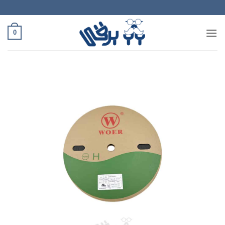
Ski
t
conten
0