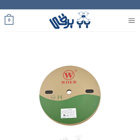
Ski
t
conten
0