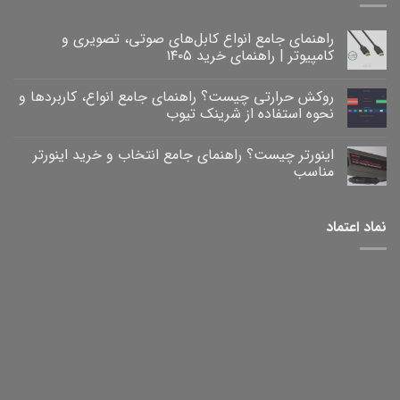
راهنمای جامع انواع کابل‌های صوتی، تصویری و
کامپیوتر | راهنمای خرید ۱۴۰۵
هیچ
دیدگاهی
روکش حرارتی چیست؟ راهنمای جامع انواع، کاربردها و
برای
ثبت
راهنمای
نشده
نحوه استفاده از شرینک تیوب
جامع
انواع
هیچ
کابل‌های
دیدگاهی
اینورتر چیست؟ راهنمای جامع انتخاب و خرید اینورتر
برای
صوتی،
ثبت
روکش
تصویری
نشده
مناسب
و
حرارتی
کامپیوتر
چیست؟
هیچ
|
راهنمای
دیدگاهی
برای
جامع
راهنمای
ثبت
نماد اعتماد
خرید
انواع،
اینورتر
نشده
۱۴۰۵
کاربردها
چیست؟
و
راهنمای
نحوه
جامع
انتخاب
استفاده
و
از
خرید
شرینک
تیوب
اینورتر
مناسب