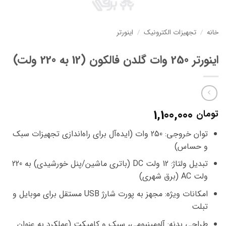
خانه
/
تجهیزات الکترونیک
/
اینورتر
اینورتر 250 وات گلدن فالکون (12 به 220 ولت)
1,100,000
تومان
توان خروجی: 250 وات (ایده‌آل برای راه‌اندازی تجهیزات سبک
و حساس)
تبدیل ولتاژ: 12 ولت DC (باتری ماشین/پنل خورشیدی) به 220
ولت AC (برق شهری)
امکانات ویژه: مجهز به پورت شارژ USB مستقل برای موبایل و
تبلت
طراحی بدنه: آلومینیومی، سبک و کامپکت (عملکرد به عنوان