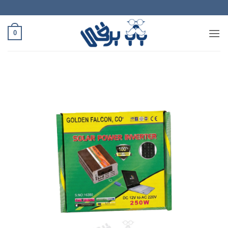
Ski
t
conten
0