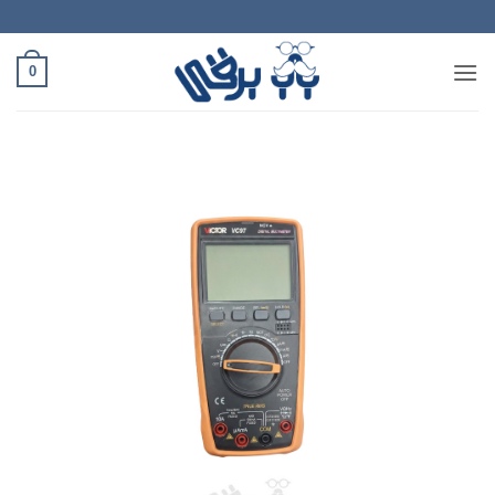
Ski
t
conten
0