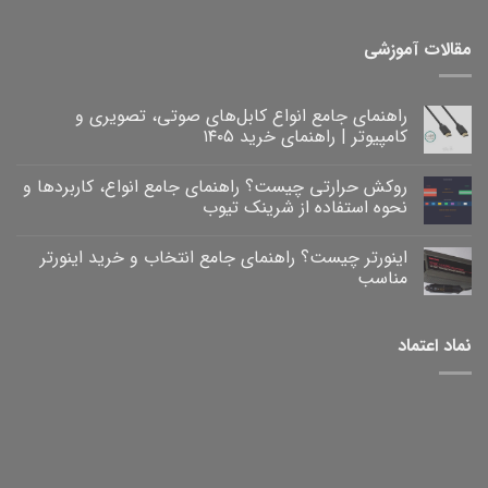
مقالات آموزشی
راهنمای جامع انواع کابل‌های صوتی، تصویری و
کامپیوتر | راهنمای خرید ۱۴۰۵
هیچ
دیدگاهی
روکش حرارتی چیست؟ راهنمای جامع انواع، کاربردها و
برای
ثبت
راهنمای
نشده
نحوه استفاده از شرینک تیوب
جامع
انواع
هیچ
کابل‌های
دیدگاهی
اینورتر چیست؟ راهنمای جامع انتخاب و خرید اینورتر
برای
صوتی،
ثبت
روکش
تصویری
نشده
مناسب
و
حرارتی
کامپیوتر
چیست؟
هیچ
|
راهنمای
دیدگاهی
برای
جامع
راهنمای
ثبت
نماد اعتماد
خرید
انواع،
اینورتر
نشده
۱۴۰۵
کاربردها
چیست؟
و
راهنمای
نحوه
جامع
انتخاب
استفاده
و
از
خرید
شرینک
تیوب
اینورتر
مناسب