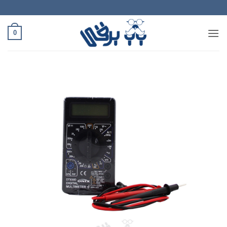
Ski
t
conten
0