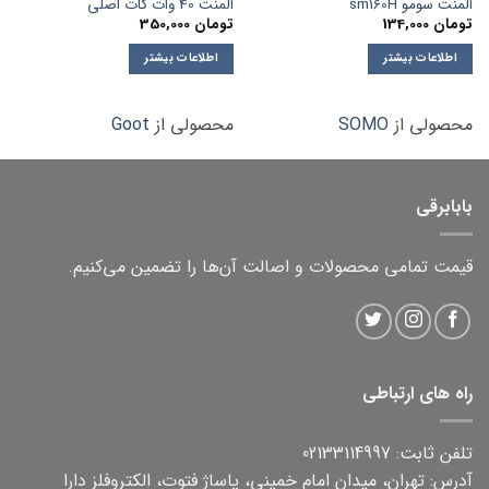
المنت سومو sm160H
المنت 40 وات گات اصلی
تومان
134,000
تومان
350,000
اطلاعات بیشتر
اطلاعات بیشتر
محصولی از
SOMO
محصولی از
Goot
بابابرقی
قیمت تمامی محصولات و اصالت آن‌ها را تضمین می‌کنیم.
راه های ارتباطی
تلفن ثابت: 02133114997
آدرس: تهران، میدان امام خمینی، پاساژ فتوت، الکتروفلز دارا