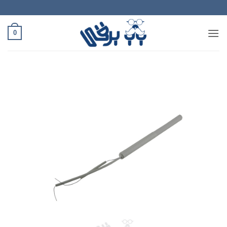
Ski
t
conten
0