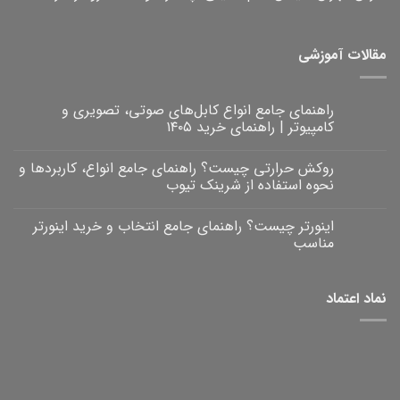
مقالات آموزشی
راهنمای جامع انواع کابل‌های صوتی، تصویری و
کامپیوتر | راهنمای خرید ۱۴۰۵
هیچ
دیدگاهی
روکش حرارتی چیست؟ راهنمای جامع انواع، کاربردها و
برای
ثبت
راهنمای
نشده
نحوه استفاده از شرینک تیوب
جامع
انواع
هیچ
کابل‌های
دیدگاهی
اینورتر چیست؟ راهنمای جامع انتخاب و خرید اینورتر
برای
صوتی،
ثبت
روکش
تصویری
نشده
مناسب
و
حرارتی
کامپیوتر
چیست؟
هیچ
|
راهنمای
دیدگاهی
برای
جامع
راهنمای
ثبت
نماد اعتماد
خرید
انواع،
اینورتر
نشده
۱۴۰۵
کاربردها
چیست؟
و
راهنمای
نحوه
جامع
انتخاب
استفاده
و
از
خرید
شرینک
تیوب
اینورتر
مناسب