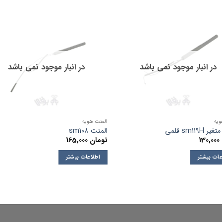
در انبار موجود نمی باشد
در انبار موجود نمی باشد
ویه
المنت هویه
sm119H قلمی
المنت sm108
130,000
تومان
165,000
عات بیشتر
اطلاعات بیشتر