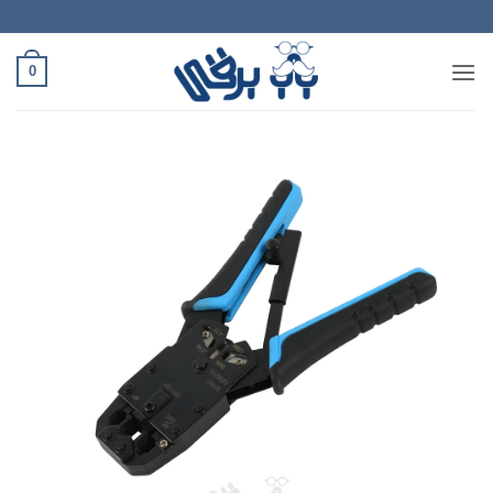
Ski
t
conten
0