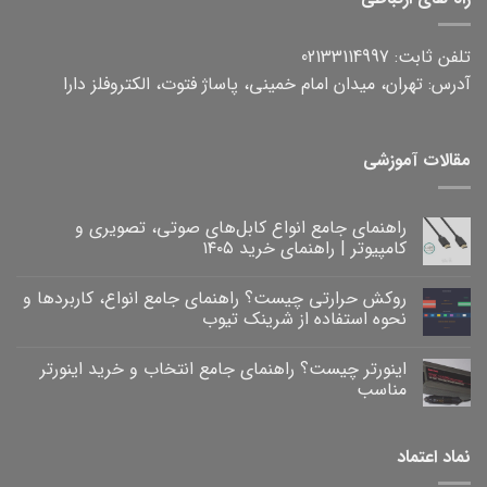
تلفن ثابت: 02133114997
آدرس: تهران، میدان امام خمینی، پاساژ فتوت، الکتروفلز دارا
مقالات آموزشی
راهنمای جامع انواع کابل‌های صوتی، تصویری و
کامپیوتر | راهنمای خرید ۱۴۰۵
هیچ
دیدگاهی
روکش حرارتی چیست؟ راهنمای جامع انواع، کاربردها و
برای
ثبت
راهنمای
نشده
نحوه استفاده از شرینک تیوب
جامع
انواع
هیچ
کابل‌های
دیدگاهی
اینورتر چیست؟ راهنمای جامع انتخاب و خرید اینورتر
برای
صوتی،
ثبت
روکش
تصویری
نشده
مناسب
و
حرارتی
کامپیوتر
چیست؟
هیچ
|
راهنمای
دیدگاهی
برای
جامع
راهنمای
ثبت
نماد اعتماد
خرید
انواع،
اینورتر
نشده
۱۴۰۵
کاربردها
چیست؟
و
راهنمای