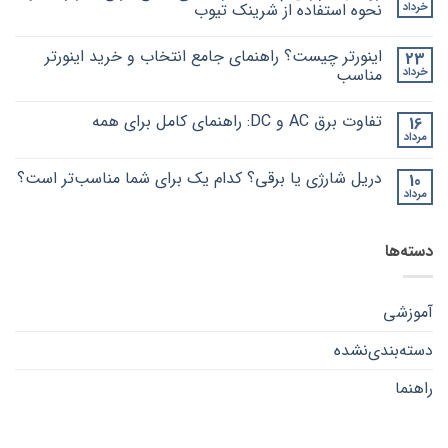
راهنمای
نشده
خرداد
نحوه استفاده از شرینک تیوب
جامع
انواع
هیچ
کابل‌های
دیدگاهی
اینورتر چیست؟ راهنمای جامع انتخاب و خرید اینورتر
23
برای
صوتی،
ثبت
روکش
تصویری
نشده
خرداد
مناسب
و
حرارتی
کامپیوتر
چیست؟
هیچ
|
راهنمای
دیدگاهی
تفاوت برق AC و DC: راهنمای کامل برای همه
16
برای
جامع
راهنمای
ثبت
خرید
انواع،
اینورتر
نشده
مرداد
هیچ
۱۴۰۵
کاربردها
چیست؟
دیدگاهی
و
راهنمای
برای
ثبت
نحوه
جامع
دریل شارژی یا برقی؟ کدام یک برای شما مناسب‌تر است؟
10
تفاوت
نشده
انتخاب
استفاده
برق
مرداد
و
از
هیچ
AC
خرید
شرینک
دیدگاهی
و
برای
ثبت
تیوب
اینورتر
DC:
دریل
نشده
مناسب
راهنمای
دسته‌ها
شارژی
کامل
یا
برای
برقی؟
همه
کدام
یک
آموزشی
برای
شما
مناسب‌تر
دسته‌بندی‌نشده
است؟
راهنما