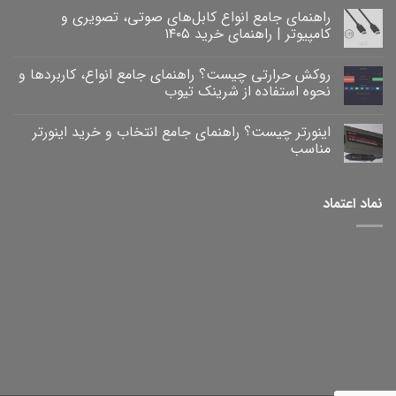
راهنمای جامع انواع کابل‌های صوتی، تصویری و
کامپیوتر | راهنمای خرید ۱۴۰۵
هیچ
دیدگاهی
روکش حرارتی چیست؟ راهنمای جامع انواع، کاربردها و
برای
ثبت
راهنمای
نشده
نحوه استفاده از شرینک تیوب
جامع
انواع
هیچ
کابل‌های
دیدگاهی
اینورتر چیست؟ راهنمای جامع انتخاب و خرید اینورتر
برای
صوتی،
ثبت
روکش
تصویری
نشده
مناسب
و
حرارتی
کامپیوتر
چیست؟
هیچ
|
راهنمای
دیدگاهی
برای
جامع
راهنمای
ثبت
نماد اعتماد
خرید
انواع،
اینورتر
نشده
۱۴۰۵
کاربردها
چیست؟
و
راهنمای
نحوه
جامع
انتخاب
استفاده
و
از
خرید
شرینک
تیوب
اینورتر
مناسب