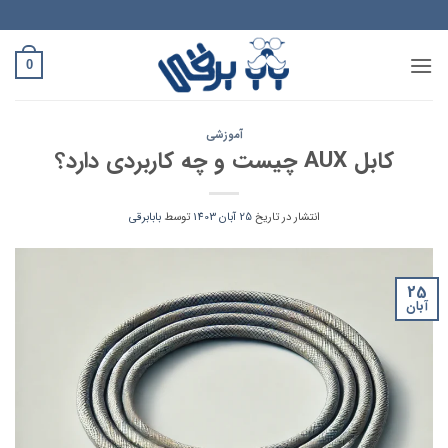
Ski
t
conten
0
آموزشی
کابل AUX چیست و چه کاربردی دارد؟
انتشار در تاریخ
25 آبان 1403
توسط
بابابرقی
25
آبان