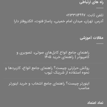
راه های ارتباطی
تلفن ثابت: 02133114997
آدرس: تهران، میدان امام خمینی، پاساژ فتوت، الکتروفلز دارا
مقالات آموزشی
راهنمای جامع انواع کابل‌های صوتی، تصویری و
کامپیوتر | راهنمای خرید ۱۴۰۵
هیچ
دیدگاهی
روکش حرارتی چیست؟ راهنمای جامع انواع، کاربردها و
برای
ثبت
راهنمای
نشده
نحوه استفاده از شرینک تیوب
جامع
انواع
هیچ
کابل‌های
دیدگاهی
اینورتر چیست؟ راهنمای جامع انتخاب و خرید اینورتر
برای
صوتی،
ثبت
روکش
تصویری
نشده
مناسب
و
حرارتی
کامپیوتر
چیست؟
هیچ
|
راهنمای
دیدگاهی
برای
جامع
راهنمای
ثبت
نماد اعتماد
خرید
انواع،
اینورتر
نشده
۱۴۰۵
کاربردها
چیست؟