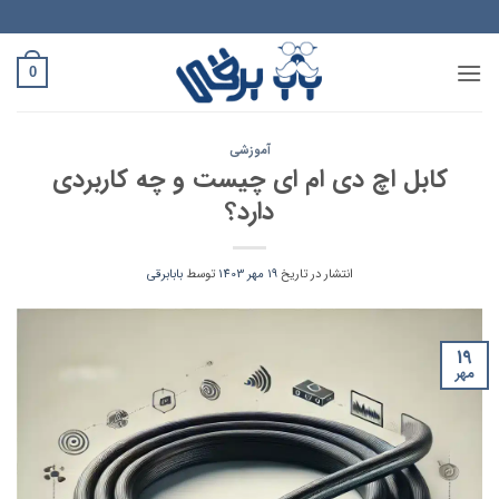
Ski
t
conten
0
آموزشی
کابل اچ دی ام ای چیست و چه کاربردی
دارد؟
انتشار در تاریخ
19 مهر 1403
توسط
بابابرقی
19
مهر