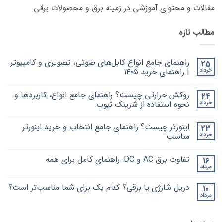
مقالات و محتوای آموزشی در زمینه برق و محصولات برقی
مطالب تازه
راهنمای جامع انواع کابل‌های صوتی، تصویری و کامپیوتر
25
خرداد
| راهنمای خرید ۱۴۰۵
هیچ
دیدگاهی
روکش حرارتی چیست؟ راهنمای جامع انواع، کاربردها و
24
برای
ثبت
راهنمای
نشده
خرداد
نحوه استفاده از شرینک تیوب
جامع
انواع
هیچ
کابل‌های
دیدگاهی
اینورتر چیست؟ راهنمای جامع انتخاب و خرید اینورتر
23
برای
صوتی،
ثبت
روکش
تصویری
نشده
خرداد
مناسب
و
حرارتی
کامپیوتر
چیست؟
هیچ
|
راهنمای
دیدگاهی
تفاوت برق AC و DC: راهنمای کامل برای همه
16
برای
جامع
راهنمای
ثبت
خرید
انواع،
اینورتر
نشده
مرداد
هیچ
۱۴۰۵
کاربردها
چیست؟
دیدگاهی
و
راهنمای
برای
ثبت
نحوه
جامع
دریل شارژی یا برقی؟ کدام یک برای شما مناسب‌تر است؟
10
تفاوت
نشده
انتخاب
استفاده
برق
مرداد
و
از
هیچ
AC
خرید
شرینک
دیدگاهی
و
برای
ثبت
تیوب
اینورتر
DC:
دریل
نشده
مناسب
راهنمای