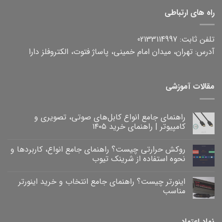
راه های ارتباطی
تلفن ثابت: 02133114997
آدرس: تهران، میدان امام خمینی، پاساژ فتوت، الکتروفلز دارا
مقالات آموزشی
راهنمای جامع انواع کابل‌های صوتی، تصویری و
کامپیوتر | راهنمای خرید ۱۴۰۵
هیچ
دیدگاهی
روکش حرارتی چیست؟ راهنمای جامع انواع، کاربردها و
برای
ثبت
راهنمای
نشده
نحوه استفاده از شرینک تیوب
جامع
انواع
هیچ
کابل‌های
دیدگاهی
اینورتر چیست؟ راهنمای جامع انتخاب و خرید اینورتر
برای
صوتی،
ثبت
روکش
تصویری
نشده
مناسب
و
حرارتی
کامپیوتر
چیست؟
هیچ
|
راهنمای
دیدگاهی
برای
جامع
راهنمای
ثبت
نماد اعتماد
خرید
انواع،
اینورتر
نشده