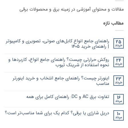
مقالات و محتوای آموزشی در زمینه برق و محصولات برقی
مطالب تازه
راهنمای جامع انواع کابل‌های صوتی، تصویری و کامپیوتر
25
خرداد
| راهنمای خرید ۱۴۰۵
هیچ
دیدگاهی
روکش حرارتی چیست؟ راهنمای جامع انواع، کاربردها و
24
برای
ثبت
راهنمای
نشده
خرداد
نحوه استفاده از شرینک تیوب
جامع
انواع
هیچ
کابل‌های
دیدگاهی
اینورتر چیست؟ راهنمای جامع انتخاب و خرید اینورتر
23
برای
صوتی،
ثبت
روکش
تصویری
نشده
خرداد
مناسب
و
حرارتی
کامپیوتر
چیست؟
هیچ
|
راهنمای
دیدگاهی
تفاوت برق AC و DC: راهنمای کامل برای همه
16
برای
جامع
راهنمای
ثبت
خرید
انواع،
اینورتر
نشده
مرداد
هیچ
۱۴۰۵
کاربردها
چیست؟
دیدگاهی
و
راهنمای
برای
ثبت
نحوه
جامع
دریل شارژی یا برقی؟ کدام یک برای شما مناسب‌تر است؟
10
تفاوت
نشده
انتخاب
استفاده
برق
مرداد
و
از
هیچ
AC
خرید
شرینک
دیدگاهی
و
برای
ثبت
تیوب
اینورتر