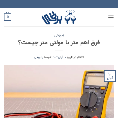
Ski
t
conten
0
آموزشی
فرق اهم متر با مولتی متر چیست؟
انتشار در تاریخ
10 آبان 1403
توسط
بابابرقی
10
آبان