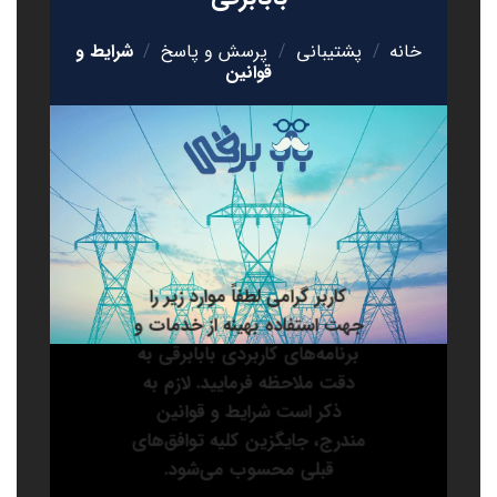
خانه
/
پشتیبانی
/
پرسش و پاسخ
/
شرایط و
قوانین
کاربر گرامی لطفاً موارد زیر را
جهت استفاده بهینه از خدمات و
برنامه‌‏های کاربردی بابابرقی به
دقت ملاحظه فرمایید. لازم به
ذکر است شرایط و قوانین
مندرج، جایگزین کلیه توافق‏‌های
قبلی محسوب می‏‌شود.