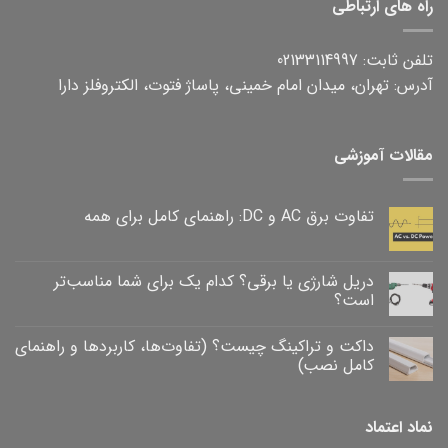
راه های ارتباطی
تلفن ثابت: 02133114997
آدرس: تهران، میدان امام خمینی، پاساژ فتوت، الکتروفلز دارا
مقالات آموزشی
تفاوت برق AC و DC: راهنمای کامل برای همه
هیچ
دیدگاهی
برای
ثبت
تفاوت
نشده
دریل شارژی یا برقی؟ کدام یک برای شما مناسب‌تر
برق
است؟
AC
و
هیچ
DC:
دیدگاهی
راهنمای
داکت و تراکینگ چیست؟ (تفاوت‌ها، کاربردها و راهنمای
برای
ثبت
کامل
دریل
نشده
کامل نصب)
برای
شارژی
همه
یا
هیچ
برقی؟
دیدگاهی
برای
کدام
ثبت
نماد اعتماد
یک
داکت
نشده
و
برای