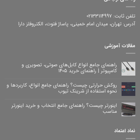
تلفن ثابت: 02133114997
آدرس: تهران، میدان امام خمینی، پاساژ فتوت، الکتروفلز دارا
مقالات آموزشی
راهنمای جامع انواع کابل‌های صوتی، تصویری و
کامپیوتر | راهنمای خرید ۱۴۰۵
هیچ
دیدگاهی
روکش حرارتی چیست؟ راهنمای جامع انواع، کاربردها و
برای
ثبت
راهنمای
نشده
نحوه استفاده از شرینک تیوب
جامع
انواع
هیچ
کابل‌های
دیدگاهی
اینورتر چیست؟ راهنمای جامع انتخاب و خرید اینورتر
برای
صوتی،
ثبت
روکش
تصویری
نشده
مناسب
و
حرارتی
کامپیوتر
چیست؟
هیچ
|
راهنمای
دیدگاهی
برای
جامع
راهنمای
ثبت
نماد اعتماد
خرید
انواع،
اینورتر
نشده
۱۴۰۵
کاربردها
چیست؟
و
راهنمای