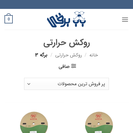
Ski
t
conten
0
روکش حرارتی
خانه
/
روکش حرارتی
/
برگه 3
صافی