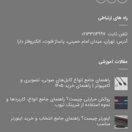
راه های ارتباطی
تلفن ثابت: 02133114997
آدرس: تهران، میدان امام خمینی، پاساژ فتوت، الکتروفلز دارا
مقالات آموزشی
راهنمای جامع انواع کابل‌های صوتی، تصویری و
کامپیوتر | راهنمای خرید ۱۴۰۵
هیچ
دیدگاهی
روکش حرارتی چیست؟ راهنمای جامع انواع، کاربردها و
برای
ثبت
راهنمای
نشده
نحوه استفاده از شرینک تیوب
جامع
انواع
هیچ
کابل‌های
دیدگاهی
اینورتر چیست؟ راهنمای جامع انتخاب و خرید اینورتر
برای
صوتی،
ثبت
روکش
تصویری
نشده
مناسب
و
حرارتی
کامپیوتر
چیست؟
هیچ