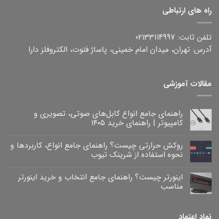
راه های ارتباطی
تلفن ثابت: 02133114997
آدرس: تهران، میدان امام خمینی، پاساژ فتوت، الکتروفلز دارا
مقالات آموزشی
راهنمای جامع انواع کابل‌های صوتی، تصویری و
کامپیوتر | راهنمای خرید ۱۴۰۵
هیچ
دیدگاهی
روکش حرارتی چیست؟ راهنمای جامع انواع، کاربردها و
برای
ثبت
راهنمای
نشده
نحوه استفاده از شرینک تیوب
جامع
انواع
هیچ
کابل‌های
دیدگاهی
اینورتر چیست؟ راهنمای جامع انتخاب و خرید اینورتر
برای
صوتی،
ثبت
روکش
تصویری
نشده
مناسب
و
حرارتی
کامپیوتر
چیست؟
هیچ
|
راهنمای
دیدگاهی
برای
جامع
راهنمای
ثبت
نماد اعتماد
خرید
انواع،
اینورتر
نشده