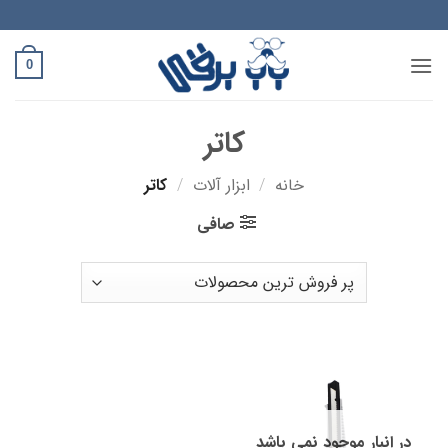
Ski
t
conten
0
کاتر
خانه
/
ابزار آلات
/
کاتر
صافی
در انبار موجود نمی باشد