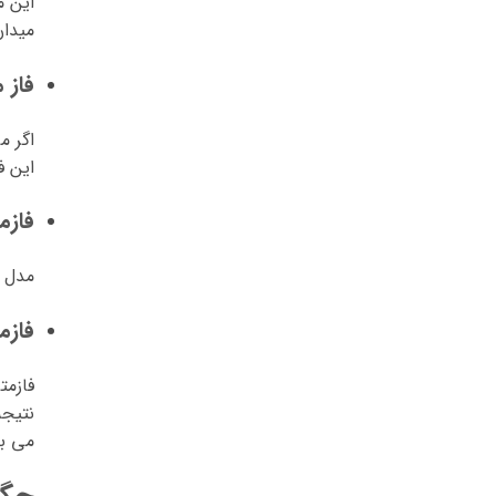
این م
میدان
فاز 
اگر م
این ف
فازم
مدل د
فازمت
فازمت
نتیجه
می ب
چگو