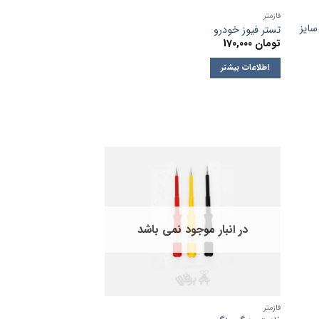
فازمتر
زمتر کرافت گریپ مدل TYP 140-2K سایز
تستر فیوز خودرو
تومان
170,000
اطلاعات بیشتر
در انبار موجود نمی باشد
فازمتر