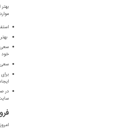
بهتر 
موارد 
استفا
بهتر 
سعی ک
خود ب
سعی ک
برای 
ایجاد
در صو
سایت 
فرو
امروز