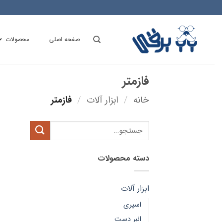
Ski
t
conten
صفحه اصلی
محصولات
فازمتر
خانه
/
ابزار آلات
/
فازمتر
جستجو
برای:
دسته محصولات
ابزار آلات
اسپری
انبر دست