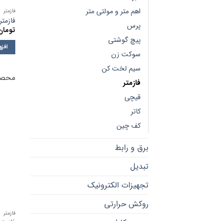
اهم متر و مولتی متر
فازمتر
فازمتر 
پرس
تومان
پیچ گوشتی
افز
سوکت زن
سیم لخت کن
محصو
فازمتر
قیچی
کاتر
کف چین
برق و رابط
تبدیل
تجهیزات الکترونیک
روکش حرارتی
فازمتر