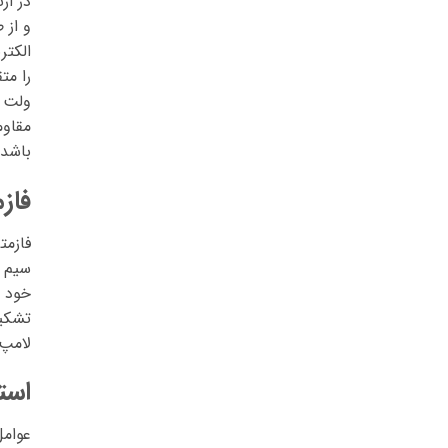
در ار
و از 
الکتر
را مت
ولت ر
مقاوم
باشد.
فاز
فازمت
سیم ف
خود ر
لامپ 
است
عوامل