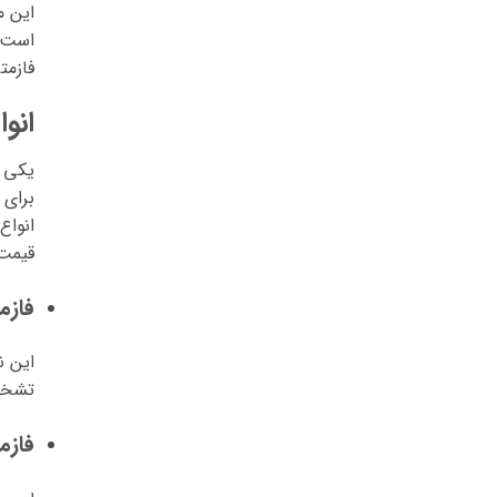
این م
است ب
فازمت
انوا
یکی ا
برای 
انواع
قیمت 
فازم
این ن
تشخیص
فازم