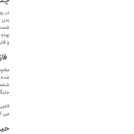
در رو
بدن ا
شست خ
بوده 
و قاب
فاز
مقاوم
شده و
شخص ت
جایگز
لامپی
می کن
حین