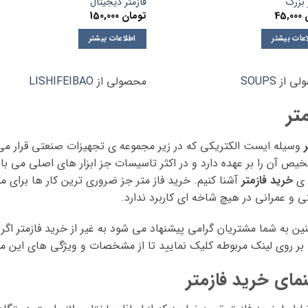
 بزرگ
فازمتر دیجیتال
45,000
تومان
150,000
عات بیشتر
اطلاعات بیشتر
لی از
SOUPS
محصولی از
LISHIFEIBAO
متر
وسیله ایست الکتریکی که در زیر مجموعه ی تجهیزات صنعتی قرار می گ
یص آن را بر عهده دارد و در اکثر تاسیسات جز ابزار های اصلی می باش
 ی
خرید فازمتر
آشنا کنیم. خرید فاز متر جز ضروری ترین کار ها برای م
 و عمرانی در هیچ شاخه ای کاربرد ندارد.
ن به شما مشتریان گرامی پیشنهاد می شود به غیر از خرید فازمتر اگر
ر روی لینک مربوطه کلیک نمایید تا از مشخصات و ویژگی های این محص
نمای خرید فازمتر