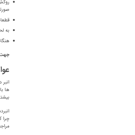
روکش 
صورتی
قطعات
به لح
هنگام
جهت 
عوا
انبر 
ها با
بیشتر
انبرد
چرا ک
مراجع