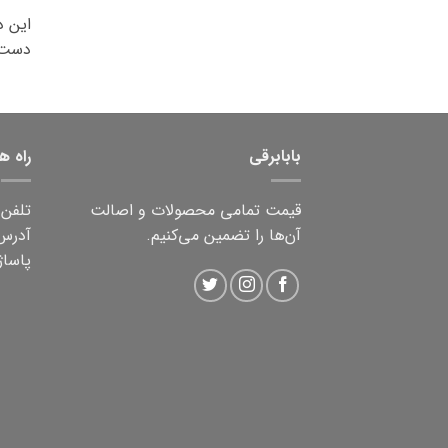
این د
دست ق
بابابرقی
راه ه
قیمت تمامی محصولات و اصالت
تلفن ثابت:
آن‌ها را تضمین می‌کنیم.
آدرس:
پاساژ 