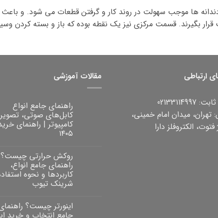
ندانه ها موجب سهولت در روند کار و گرفتن قطعات می شود. و باعث 
رار بگیرند. قسمت مرکزی نیز یک نقطه بوده که باز و بسته کردن وسیله
ای ارتباطی
مقالات آموزشی
 02133114997
راهنمای جامع انواع
 تهران، میدان امام خمینی،
کابل‌های صوتی، تصویر
کامپیوتر | راهنمای خرید
فتوت، الکتروفلز دارا
۱۴۰۵
هیچ
دیدگاهی
روکش حرارتی چیست؟
برای
ثبت
راهنمای
نشده
راهنمای جامع انواع،
جامع
کاربردها و نحوه استفاده 
انواع
کابل‌های
شرینک تیوب
صوتی،
هیچ
تصویری
و
دیدگاهی
اینورتر چیست؟ راهنمای
برای
ثبت
کامپیوتر
روکش
|
نشده
جامع انتخاب و خرید این