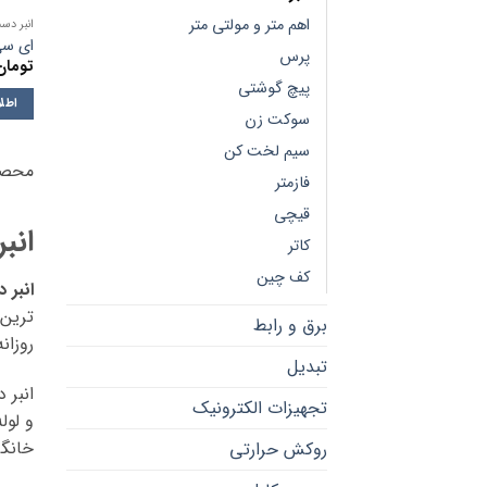
اهم متر و مولتی متر
انبر دس
ای س
پرس
تومان
پیچ گوشتی
اطلا
سوکت زن
سیم لخت کن
محصو
فازمتر
قیچی
انب
کاتر
کف چین
انبر 
ترین 
برق و رابط
روزان
تبدیل
انبر 
تجهیزات الکترونیک
و لول
خانگی
روکش حرارتی