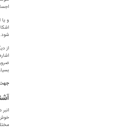
اجسام
و یا 
اشکال
شود. 
از دی
اشاره
ضروری
بسیار
جهت 
آشن
انبر 
خوش 
مختلف