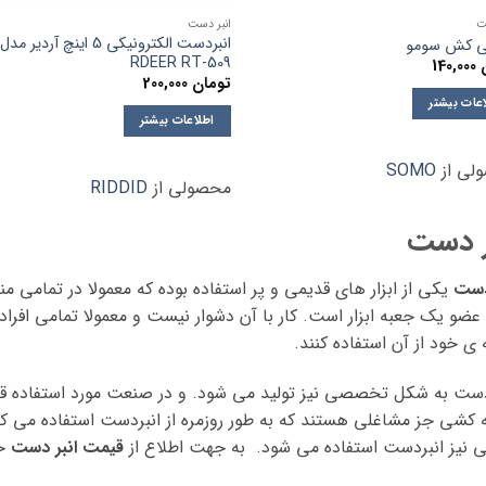
ت
انبر دست
انبردست الکترونیکی 5 اینچ آردیر مدل
ی کش سومو
RDEER RT-509
140,000
تومان
200,000
عات بیشتر
اطلاعات بیشتر
لی از
SOMO
محصولی از
RIDDID
ر دست
دست
یکی از ابزار های قدیمی و پر استفاده بوده که معمولا در تمامی 
عضو یک جعبه ابزار است. کار با آن دشوار نیست و معمولا تمامی افراد
ه ی خود از آن استفاده کنند.
دست به شکل تخصصی نیز تولید می شود. و در صنعت مورد استفاده ق
ه کشی جز مشاغلی هستند که به طور روزمره از انبردست استفاده می کنن
 نیز انبردست استفاده می شود. به جهت اطلاع از
قیمت انبر دست
حر