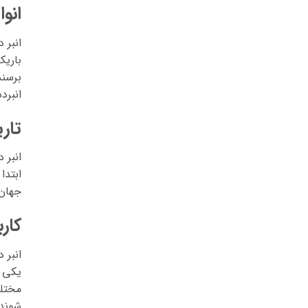
انو
انبر 
باریک
برسند
انبرد
تار
انبر 
ابتدا
جهان 
کار
انبر 
یکی ا
مختلف
شوند.