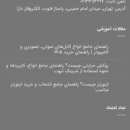
تلفن ثابت: 02133114997
آدرس: تهران، میدان امام خمینی، پاساژ فتوت، الکتروفلز دارا
مقالات آموزشی
راهنمای جامع انواع کابل‌های صوتی، تصویری و
کامپیوتر | راهنمای خرید ۱۴۰۵
هیچ
دیدگاهی
روکش حرارتی چیست؟ راهنمای جامع انواع، کاربردها و
برای
ثبت
راهنمای
نشده
نحوه استفاده از شرینک تیوب
جامع
انواع
هیچ
کابل‌های
دیدگاهی
اینورتر چیست؟ راهنمای جامع انتخاب و خرید اینورتر
برای
صوتی،
ثبت
روکش
تصویری
نشده
مناسب
و
حرارتی
کامپیوتر
چیست؟
هیچ
|
راهنمای
دیدگاهی
برای
جامع
راهنمای
ثبت
نماد اعتماد
خرید
انواع،
اینورتر
نشده
۱۴۰۵
کاربردها
چیست؟
و
راهنمای
نحوه
جامع
انتخاب
استفاده
و
از
خرید
شرینک