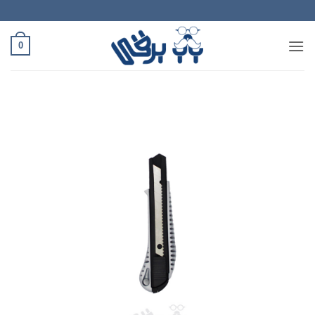
Ski
t
conten
0