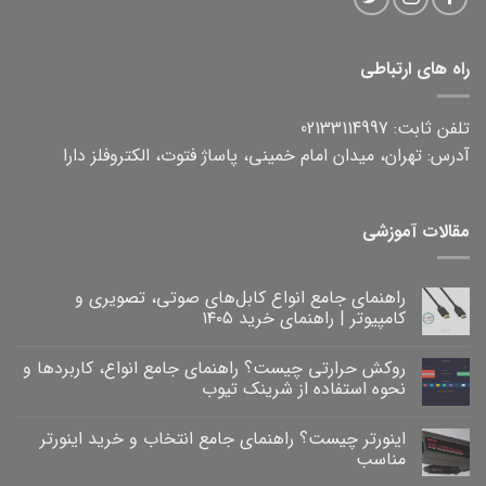
راه های ارتباطی
تلفن ثابت: 02133114997
آدرس: تهران، میدان امام خمینی، پاساژ فتوت، الکتروفلز دارا
مقالات آموزشی
راهنمای جامع انواع کابل‌های صوتی، تصویری و
کامپیوتر | راهنمای خرید ۱۴۰۵
هیچ
دیدگاهی
روکش حرارتی چیست؟ راهنمای جامع انواع، کاربردها و
برای
ثبت
راهنمای
نشده
نحوه استفاده از شرینک تیوب
جامع
انواع
هیچ
کابل‌های
دیدگاهی
اینورتر چیست؟ راهنمای جامع انتخاب و خرید اینورتر
برای
صوتی،
ثبت
روکش
تصویری
نشده
مناسب
و
حرارتی
کامپیوتر
چیست؟
هیچ