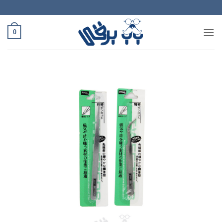
Ski
t
conten
0